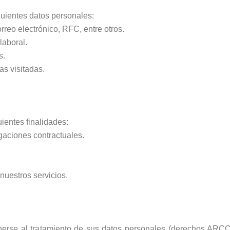
guientes datos personales:
orreo electrónico, RFC, entre otros.
laboral.
s.
as visitadas.
ientes finalidades:
igaciones contractuales.
uestros servicios.
nerse al tratamiento de sus datos personales (derechos ARCO